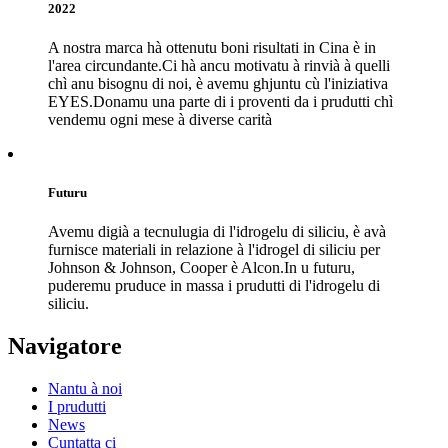
2022
A nostra marca hà ottenutu boni risultati in Cina è in
l'area circundante.Ci hà ancu motivatu à rinvià à quelli
chì anu bisognu di noi, è avemu ghjuntu cù l'iniziativa
EYES.Donamu una parte di i proventi da i prudutti chì
vendemu ogni mese à diverse carità
Futuru
Avemu digià a tecnulugia di l'idrogelu di siliciu, è avà
furnisce materiali in relazione à l'idrogel di siliciu per
Johnson & Johnson, Cooper è Alcon.In u futuru,
puderemu pruduce in massa i prudutti di l'idrogelu di
siliciu.
Navigatore
Nantu à noi
I prudutti
News
Cuntatta ci