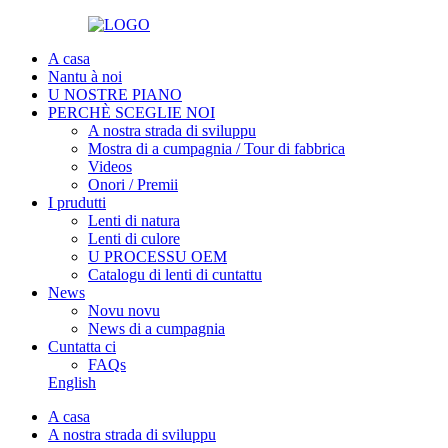
A casa
Nantu à noi
U NOSTRE PIANO
PERCHÈ SCEGLIE NOI
A nostra strada di sviluppu
Mostra di a cumpagnia / Tour di fabbrica
Videos
Onori / Premii
I prudutti
Lenti di natura
Lenti di culore
U PROCESSU OEM
Catalogu di lenti di cuntattu
News
Novu novu
News di a cumpagnia
Cuntatta ci
FAQs
English
A casa
A nostra strada di sviluppu