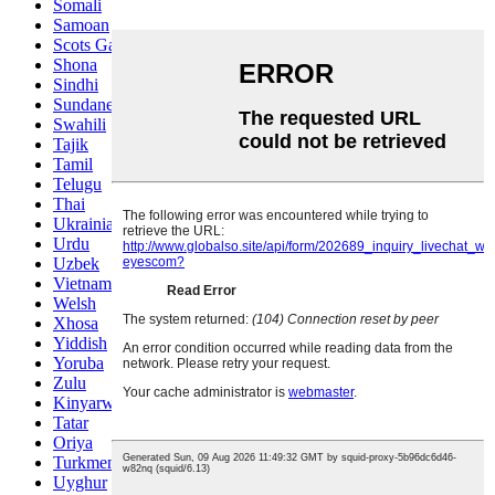
Somali
Samoan
Scots Gaelic
Shona
Sindhi
Sundanese
Swahili
Tajik
Tamil
Telugu
Thai
Ukrainian
Urdu
Uzbek
Vietnamese
Welsh
Xhosa
Yiddish
Yoruba
Zulu
Kinyarwanda
Tatar
Oriya
Turkmen
Uyghur