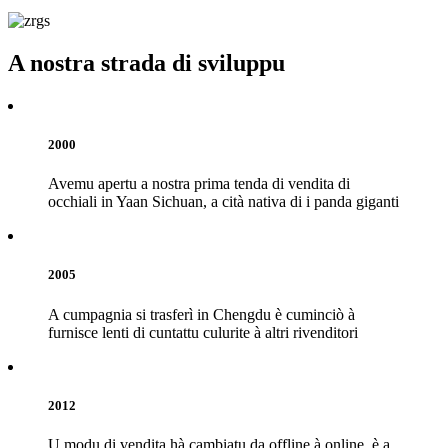
A nostra strada di sviluppu
2000
Avemu apertu a nostra prima tenda di vendita di
occhiali in Yaan Sichuan, a cità nativa di i panda giganti
2005
A cumpagnia si trasferì in Chengdu è cuminciò à
furnisce lenti di cuntattu culurite à altri rivenditori
2012
U modu di vendita hà cambiatu da offline à online, è a