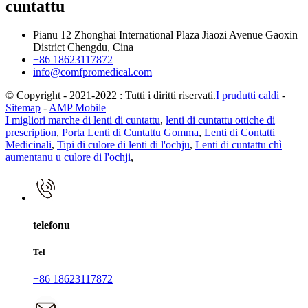
cuntattu
Pianu 12 Zhonghai International Plaza Jiaozi Avenue Gaoxin
District Chengdu, Cina
+86 18623117872
info@comfpromedical.com
© Copyright - 2021-2022 : Tutti i diritti riservati.
I prudutti caldi
-
Sitemap
-
AMP Mobile
I migliori marche di lenti di cuntattu
,
lenti di cuntattu ottiche di
prescription
,
Porta Lenti di Cuntattu Gomma
,
Lenti di Contatti
Medicinali
,
Tipi di culore di lenti di l'ochju
,
Lenti di cuntattu chì
aumentanu u culore di l'ochji
,
telefonu
Tel
+86 18623117872