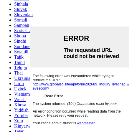
Sinhala
Slovak
Slovenian
Somali
Samoan
Scots Gaelic
Shona
Sindhi
Sundanese
Swahili
Tajik
Tamil
Telugu
Thai
Ukrainian
Urdu
Uzbek
Vietnamese
Welsh
Xhosa
Yiddish
Yoruba
Zulu
Kinyarwanda
Tatar