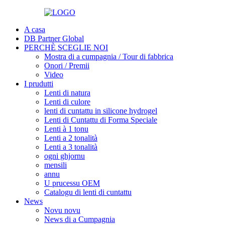
A casa
DB Partner Global
PERCHÈ SCEGLIE NOI
Mostra di a cumpagnia / Tour di fabbrica
Onori / Premii
Video
I prudutti
Lenti di natura
Lenti di culore
lenti di cuntattu in silicone hydrogel
Lenti di Cuntattu di Forma Speciale
Lenti à 1 tonu
Lenti a 2 tonalità
Lenti a 3 tonalità
ogni ghjornu
mensili
annu
U prucessu OEM
Catalogu di lenti di cuntattu
News
Novu novu
News di a Cumpagnia